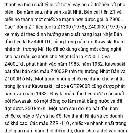
thành và hiệu suất tỷ lệ rất tốt vì vậy nó đã trở nên rất phổ
biến . Ba năm sau, nhà sản xuất Nhật Bản cải tiến Z1 và
biến nó thành một chiếc xe mạnh hơn được gọi là Z900 .
Các ” dòng Z ” tiếp tục là Z1300 (1978), Z400FX (1979) và
xe máy đi theo định hướng sản xuất hàng loạt Nhật Bản
đầu tiên là KZ440LTD , cũng trong nắm đó Kawaski thâm
nhập thị trường Mĩ. Họ đã sử dụng cùng một công nghệ
cho hai mẫu xe dành cho Nhật Bản là Z250LTD và
Z400LTd , phát hành vào năm 1983. năm 1982, Kawasaki
bắt đầu bán các mẫu Z400GP trên thị trường Nhật Bản và
Z1000R ở Mỹ. Một trong những chiếc xe đáng chú ý nhất
trong lịch sử Kawasaki , các xe GPZ900R cũng được phát
hành vào năm 1983 . Đây là mẫu đầu tiên được sản xuất
bởi Kawasaki có một động cơ làm mát bằng nước và để
đạt được 250 km/h . Một năm sau đó, họ bắt đầu bán
chiếc xe này ở Mỹ và họ đổi tên thành Ninja và có doanh
số khá cao. Các mẫu ZZR -110 , chiếc xe nhanh nhất trong
thời gian năm năm thời điểm đó, được cho ra đời vào năm