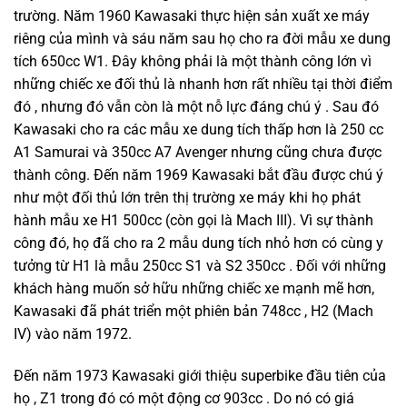
trường. Năm 1960 Kawasaki thực hiện sản xuất xe máy
riêng của mình và sáu năm sau họ cho ra đời mẫu xe dung
tích 650cc W1. Đây không phải là một thành công lớn vì
những chiếc xe đối thủ là nhanh hơn rất nhiều tại thời điểm
đó , nhưng đó vẫn còn là một nỗ lực đáng chú ý . Sau đó
Kawasaki cho ra các mẫu xe dung tích thấp hơn là 250 cc
A1 Samurai và 350cc A7 Avenger nhưng cũng chưa được
thành công. Đến năm 1969 Kawasaki bắt đầu được chú ý
như một đối thủ lớn trên thị trường xe máy khi họ phát
hành mẫu xe H1 500cc (còn gọi là Mach III). Vì sự thành
công đó, họ đã cho ra 2 mẫu dung tích nhỏ hơn có cùng y
tưởng từ H1 là mẫu 250cc S1 và S2 350cc . Đối với những
khách hàng muốn sở hữu những chiếc xe mạnh mẽ hơn,
Kawasaki đã phát triển một phiên bản 748cc , H2 (Mach
IV) vào năm 1972.
Đến năm 1973 Kawasaki giới thiệu superbike đầu tiên của
họ , Z1 trong đó có một động cơ 903cc . Do nó có giá