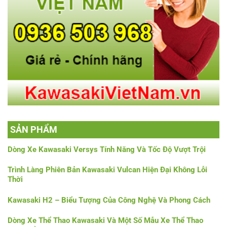
SẢN PHẨM
Dòng Xe Kawasaki Versys Tính Năng Và Tốc Độ Vượt Trội
Trình Làng Phiên Bản Kawasaki Vulcan Hiện Đại Không Lỗi
Thời
Kawasaki H2 – Biểu Tượng Của Công Nghệ Và Phong Cách
Dòng Xe Thể Thao Kawasaki Và Một Số Mẫu Xe Thể Thao